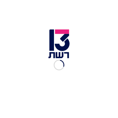
השר רון דרמר | צילום: חיים גולדברג, פלאש 90