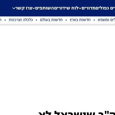
.
Application error: a clien
ים כפולים
מדורים
לוח שידורים
השותפים
צרו קשר
ים ומשפט
חדשות בארץ
חדשות בעולם
כלכלה וצרכנות
ת