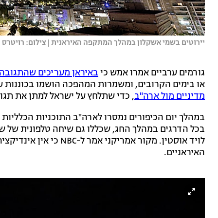
יירוטים בשמי אשקלון במהלך המתקפה האיראנית | צילום: רויטרס
גורמים ערביים אמרו אמש כי
באיראן מעריכים שהתגובה
או בימים הקרובים, ומשמרות המהפכה הושמו בכוננות ע
מדיניים מול ארה"ב
, כדי שתלחץ על ישראל למתן את תגו
במהלך יום הכיפורים נמסרו לארה"ב התוכניות הכלליות 
בכל הדרגים במהלך החג, שכללו גם שיחה טלפונית של שר
לויד אוסטין. מקור אמריקני
האיראניים.