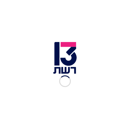
שרת האנרגיה קארין אלהרר | צילום: יונתן זינדל, פלאש 90
כל הצדדים החתומים על ההסכם מבינים שמימושו
הוא בכפוף לשמירה על הביטחון האנרגטי, שלפיו
התעדוף יהיה לאספקה לשוק המקומי הישראלי. כמו