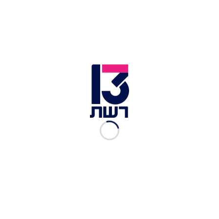
רה"מ נתניהו ושר הביטחון גלנט בבור בקריה במהלך התקיפה
באיראן | צילום: אריאל חרמוני, משרד הביטחון
מן העבר השני, נמצא את המדינות שנתניהו וגלנט
יכולים לנחות בהן ללא חשש, שלא מתכוונות לכבד כלל
את החלטת בית הדין - הונגריה וארגנטינה. חריגה
בנוף היא ארצות הברית, שכלל לא חברה בבית הדין.
יתרה מכך, ישנם סנאטורים, כגון לינדזי גראהם,
שמאיימים בסנקציות על מדינות שישתפו פעולה עם
הצווים.