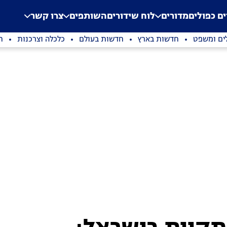
.
Application error: a clien
ים כפולים
מדורים
לוח שידורים
השותפים
צרו קשר
ים ומשפט
חדשות בארץ
חדשות בעולם
כלכלה וצרכנות
ת