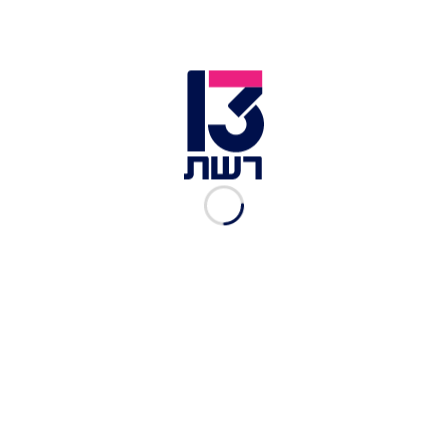
תיעוד מלוויין חושף נזק שנגרם למתקן הגרעיני בנתנז | צילום:
רויטרס
בתוך כך, גורם אמריקני אמר לרשת CNN כי "התקיפות
הסתיימו כעת", והוסיף: "זוהי לא חזרה ללחימה, לפחות
לא בינתיים". במקביל, פיקוד המרכז בצבא ארה"ב
פרסם תיעודים מגל התקיפות באיראן והודיע כי
הותקף מגדל תקשורת של בסיס חיל הים האיראני.