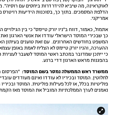
ידי הארגון - הבוקר (שני
לאוקראינה, מה שיביא להידרדרות ביחסים עם רוסיה".
הדלפת המסמכים. בתוך כך, בסוכנות הידיעות רויטרס פ
אמריקני.
אתמול, כאמור, דווח ב"ניו יורק טיימס" כי בין הגילויים
כך שבכירי המוסד הישראלי עודדו את אנשי הארגון וא
המשפט בחודשים האחרונים. עם זאת טוענים בעיתון האמ
ההערכה, והניו יורק טיימס לא הצליח לאמת באופן עצמאי
כי ייתכן שמדובר במכתב ראשי המוסד לשעבר לעצירת 
בהפגנות מראש הארגון דדי ברנע.
ממשרד ראש הממשלה נמסר בשם המוסד:
"הפרסום הל
לחלוטין. המוסד ובכיריו לא עודדו ואינם מעודדים עובד
פוליטיות בכלל, או לכל פעילות פוליטית. המוסד ובכיריו
נאמנים לערך הממלכתיות המוביל את המוסד מאז הקמתו