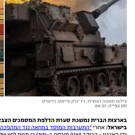
צילום תמונה ראשית: ניו יורק טיימס, רויטרס
זמן צפייה: 00:27
בארצות הברית נמשכת סערת הדלפת המסמכים הצבאיי
בישראל:
אחרי
"התערבות המוסד במחאה נגד המהפכה 