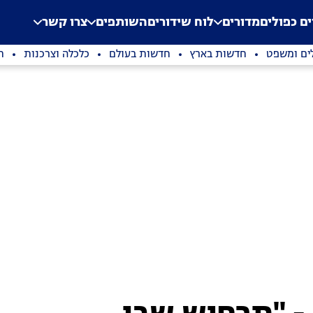
.
Application error: a clien
ים כפולים
מדורים
לוח שידורים
השותפים
צרו קשר
ים ומשפט
חדשות בארץ
חדשות בעולם
כלכלה וצרכנות
ת