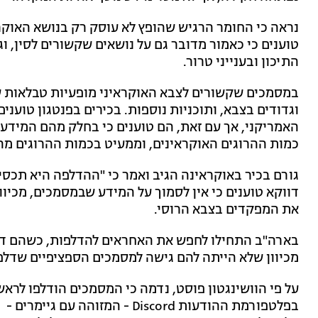
נראה כי החומר הרגיש שהופץ לא עוסק רק בנושא האוקר
טוענים כי כאמור מדובר גם על נושאים שקשורים לסין, ו
התיכון ובענייני טרור.
במסמכים שקשורים לצבא האוקראיני מופעיות טבלאות שכ
וגדודים בצבא, ותוכניות נוספות. בכירים בפנטגון טוענ
האמריקני, אך עם זאת, הם טוענים כי בחלק מהם המידע 
כמות ההרוגים האוקראינים, וממעיט בכמות ההרוגים מה
גורם בכיר באוקראינה הגיב ואמר כי "ההדלפה היא תכסיס
דווקא טוענים כי אין לסמוך על המידע שבמסמכים, מכי
את המפקדים בצבא הרוסי.
בארה"ב התחילו לחפש את האחראים להדלפות, כשהם די
מכיוון שלא הייתה להם גישה למסמכים הספציפיים שדלפו
על פי הוושינגטון פוסט, נדמה כי המסמכים הודלפו לראש
בפלטפורמת ההודעות Discord - המ