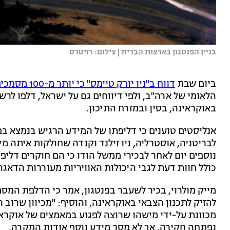
בניין הפנטגון בארצות הברית | צילום: רויטרס
ביום שבת
דווח ב"ניו יורק טיימס" כי יותר מ-100 מסמכים מסווגים
הלאומי של ארה"ב, ולפי דיווחים גם על ישראל, דלפו לר
באוקראינה, בסין ובמזרח התיכון.
אנליסטים טוענים כי דליפתו של המידע הרגיש בנמצא במ
לבריטניה, אוסטרליה, ניו זילנד וקנדה שחולקות איתה מ
נוספים יום לאחר לבכירי ממשל הודו כי הם חוקרים דליפ
כולל חוות דעת לגבי היכולות האוויריות מעוררות הדאגה
מייק מולרוי, בכיר לשעבר בפנטגון, אמר כי הדלפת המ
להזיק לתכנון הצבאי באוקראינה, והוסיף: "מכיוון שרוב
מכוונת על-ידי מישהו שרוצה לפגוע במאמצים של אוקראי
נפתחה חקירה, אך לא מסר מידע נוסף אודות המקרה.