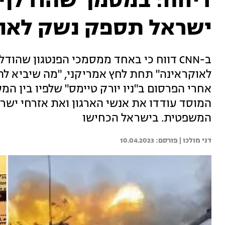
דיווח: במסמך שהודלף 
ישראל תספק נשק לאוק
ב-CNN דווח כי באחד ממסמכי הפנטגון שה
לאוקראינה" תחת לחץ אמריקני, "מה שיביא להי
אחרי הפרסום ב"ניו יורק טיימס" שלפיו בין המ
המוסד עודדו את אנשי הארגון ואת אזרחי יש
המשפטית. בישראל הכחישו
דני מולכו | 
10.04.2023