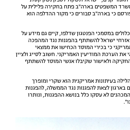
) פורסם ב-CNN כי תחת לחץ של האמריקנים, "ישראל תשקול לספק נשק קטלני
 משרד המשפטים בארה"ב פתח בחקירה פלילית על
ורסם כי בארה"ב סבורים כי מקור ההדלפה הוא
 הכלולים במסמכי הפנטגון שדלפו, קיים גם מידע על
ת אזרחי ישראל להשתתף בהפגנות נגד המהפכה
ריקני כי בכירי המוסד הכחישו את ממצאי
 את הערכת המודיעין האמריקני. חשוב לסייג ולציין
החקיקה ולאישור שקיבלו אנשי המוסד להשתתף
ילה בעיתונות אמריקנית הוא שקרי ומופרך
ים בארגון לצאת להפגנות נגד הממשלה, להפגנות
 המכהנים לא עסקו כלל בנושא ההפגנות, ונותרו
".