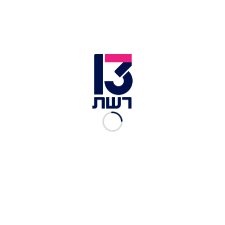
ראש המוסד דוד ברנע בבית הנשיא | צילום: חיים צח/ לע''מ
כאמור, אתמול דווח ב"ניו יורק טיימס" כי יותר מ-100
מסמכים מסווגים שכוללים מידע רגיש בעניין הביטחון
הלאומי של ארצות הברית, ולפי דיווחים גם על ישראל,
דלפו לרשת מהפנטגון. המסמכים עוסקים בין היתר
באוקראינה, בסין ובמזרח התיכון.