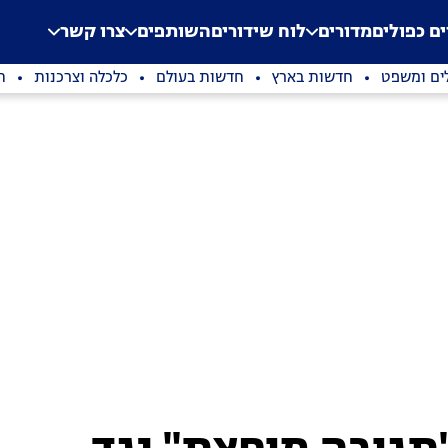
.
Application error: a clien
ים כפולים
מדורים
לוח שידורים
השותפים
צרו קשר
ים ומשפט
חדשות בארץ
חדשות בעולם
כלכלה וצרכנות
ת