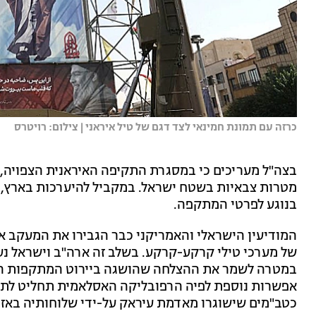
כרזה עם תמונת חמינאי לצד דגם של טיל איראני | צילום: רויטרס
בצה"ל מעריכים כי במסגרת התקיפה האיראנית הצפויה, 
מטרות צבאיות בשטח ישראל. במקביל להיערכות בארץ, ב
בנוגע לפרטי המתקפה.
המודיעין הישראלי והאמריקני כבר הגבירו את המעקב אח
של מערכי טילי קרקע-קרקע. בשלב זה ארה"ב וישראל נער
במטרה לשמר את ההצלחה שהושגה ביירוט המתקפות האי
אפשרות נוספת לפיה הרפובליקה האסלאמית תחליט לתק
כטב"מים שישוגרו מאדמת עיראק על-ידי שלוחותיה באזור