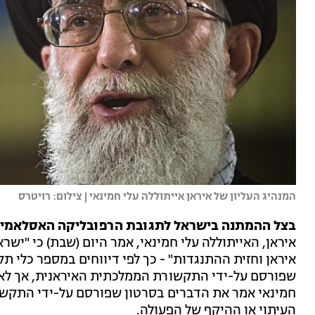
המנהיג העליון של איראן אייתוללה עלי חמינאי | צילום: רויטרס
בצל ההמתנה בישראל לתגובת הרפובליקה האסלאמית 
איראן, האייתוללה עלי חמינאי, אמר היום (שבת) כי "ישר
איראן וחזית ההתנגדות" - כך לפי דיווחים במספר כלי 
שפורסם על-ידי התקשורת הממלכתית האיראנית, אך לא פ
חמינאי אמר את הדברים בסרטון שפורסם על-ידי התקשו
העיתוי או ההיקף של הפעולה.