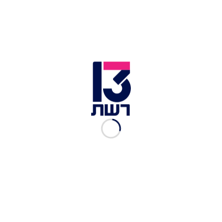
גבר באזיקים (אילוסטרציה) | צילום: דוברות המשטרה
פקד עמיחי פנטה, קצין החקירות במפלג התשאול
בימ"ר ירושלים, אמר כי "בתקופה האחרונה נחשפו
מספר מקרים של נאשמים בריגול לטובת האויב,
לעתים בתוך ימי מלחמה, תוך ניסיון לסייע לאויב
לממש את תוכניותיו בתוך שטח המדינה".