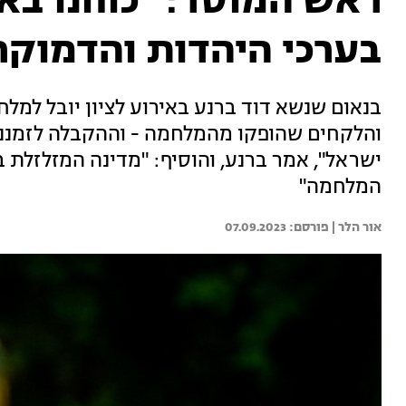
ראש המוסד: "כוחנו בא
בערכי היהדות והדמוקר
בנאום שנשא דוד ברנע באירוע לציון יובל למל
והלקחים שהופקו מהמלחמה - וההקבלה לזמננו. 
ישראל", אמר ברנע, והוסיף: "מדינה המזלזלת 
המלחמה"
אור הלר | 
07.09.2023