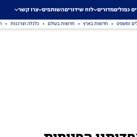
.
Application error: a clien
ים כפולים
מדורים
לוח שידורים
השותפים
צרו קשר
ים ומשפט
חדשות בארץ
חדשות בעולם
כלכלה וצרכנות
ת