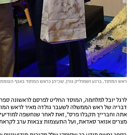
ראש המוסד, ברנע ושמוליק גורן, שכיהן כראש המוסד באגף הצומת
לרגל יובל למלחמה, המוסד החליט לפרסם לראשונה ספר ו
דבריה של ראש הממשלה לשעבר גולדה מאיר לראש המוסד 
אתה וחברייך תקבלו פרס", זאת לאחר שנחשפה למודיעי
מצרים אנואר סאדאת, ועל התעצמות צבאות ערב לקראת