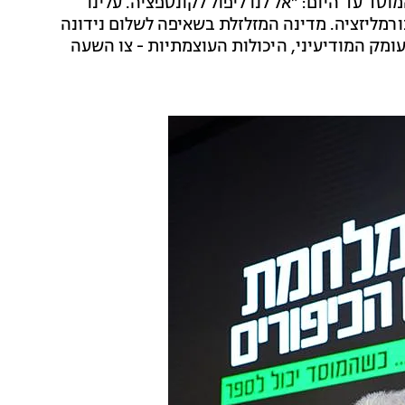
ד עד היום: "אל לנו ליפול לקונספציה. עלינו
ורמליזציה. מדינה המזלזלת בשאיפה לשלום נידונה
ומק המודיעיני, היכולות העוצמתיות - צו השעה