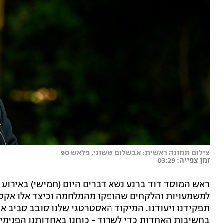
צילום תמונה ראשית: אבשלום ששוני, פלאש 90
זמן צפייה: 03:29
ראש המוסד דוד ברנע נשא דברים היום (חמישי) באירוע לצ
למשמעויות והלקחים שהופקו מהמלחמה וכיצד אלו אקטואל
תפקידנו ויעודנו. המיקוד האסטרטגי שלנו סובב סביב איו
בחשיבות האחדות כדי לשרוד - כוחנו באחדותנו הפנימי