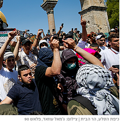
כיפת הסלע, הר הבית | צילום: ג'מאל עוואד, פלאש 90