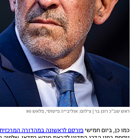
ראש שב"כ רונן בר | צילום: אוליבייה פיטוסי, פלאש 90
כמו כן, ביום חמישי
פורסם לראשונה במהדורה המרכזית