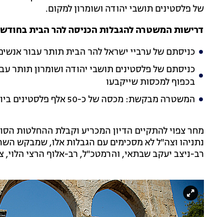
של פלסטינים תושבי יהודה ושומרון למקום.
דרישות המשטרה להגבלות הכניסה להר הבית בחודש 
כניסתם של ערביי ישראל להר הבית תותר עבור אנשים מעל גיל 50 וילדים מתחת 
בכפוף למכסות שייקבעו
המשטרה מבקשת: מכסה של כ-50 אלף פלסטינים ביום בלבד
מחר צפוי להתקיים הדיון המכריע וקבלת ההחלטות הסו
נתניהו וצה"ל לא מסכימים עם הגבלות אלו, שמבקש השר 
רב-ניצב יעקב שבתאי, והרמטכ"ל, רב-אלוף הרצי הלוי, צ