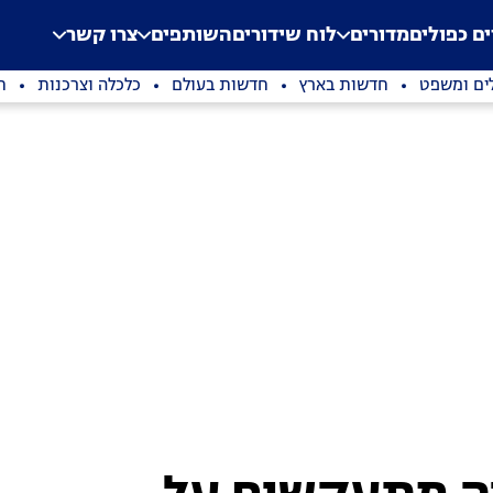
.
Application error: a clien
ים כפולים
מדורים
לוח שידורים
השותפים
צרו קשר
ים ומשפט
חדשות בארץ
חדשות בעולם
כלכלה וצרכנות
ת