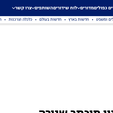
.
Application error: a clien
ים כפולים
מדורים
לוח שידורים
השותפים
צרו קשר
ים ומשפט
חדשות בארץ
חדשות בעולם
כלכלה וצרכנות
ת