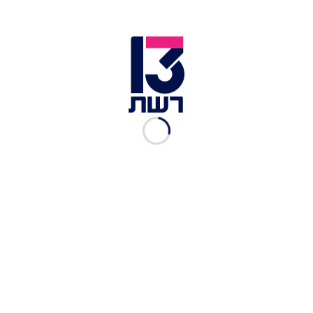
גם ש"ס צפויה להודיע שהיא תומכת
בפיזור הכנסת
דרעי מקיים שיחות עם רבנים ספרדים. בהיעדר
פתרון למשבר הגיוס בקרוב, גם ש"ס צפויה להצטרף
ליהדות התורה ולהודיע כי היא תומכת בפיזור
הכנסת.
לידיעה הבאה
04.06.2025
11:58
המשבר בקואליציה: נתניהו ניסה
לשוחח עם מנהיג הציבור הליטאי,
הרב לנדו - שסירב
לאחר שמנהיג הציבור הליטאי הרב אפרים דוב לנדו
הורה ליהדות התורה לתמוך בפיזור הכנסת בשל