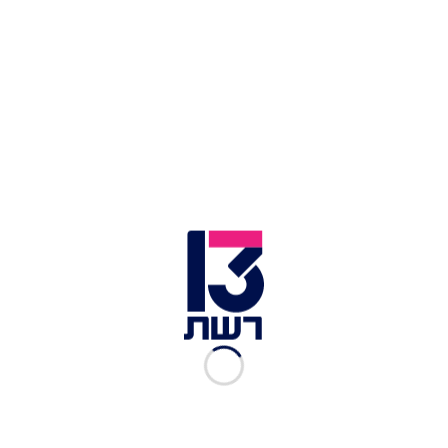
בג'באליה, נפצעו שלושה לוחמים מחומר נפץ שהוטל
מרחפן חמאס.
מתחילת המלחמה פורסמו שמותיהם של 862 חללי
צה"ל, בהם 420 לוחמים שנפלו בקרבות ברצועת עזה
ו-50 לוחמים שנפלו בקרבות בדרום לבנון.
אלו
שמותיהם וסיפוריהם
.