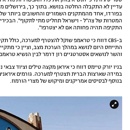
סטריט ג'ורנל כי הנשיא בוחן את כלל האפשרויות מול איר
עדיין לא התקבלה החלטה בנושא. בתוך כך, בירושלים מ
בפורדו, אחד מהמתקנים השמורים והחשובים ביותר של אי
המטרות של צה"ל - וישראל תחליט מתי לתקוף". הבכירים
התקיפה תהיה פחותה אם לא יצטרפו".
ב-CBS דווח כי טראמפ שוקל להצטרף למערכה, כולל ת
התייחס היום לנושא במהלך הערכת מצב, וציין כי מתקיים
והשר לנושאים אסטרטגיים רון דרמר לבין הנשיא טראמפ.
בניו יורק טיימס דווח כי איראן מקצה טילים וציוד צבאי
במידה שארצות הברית תצטרף למערכה. גורמים איראנים צי
בנוסף לבסיסים אמריקנים ומיקוש של מצרי הורמוז.