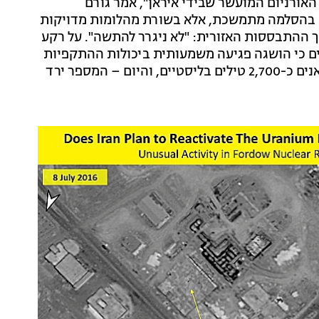
האורניום המועשר שבידי איראן", אמר גורם
נת בהסלמה מתמשכת, אלא בשורת מהלומות מדויקות
 ההתבססות האזורית: "לא ניגרר להתשה". על רקע
ם כי הושגה פגיעה משמעותית ביכולות ההתקפיות
של איראן. גורם בכיר מסר כי בתחילת המערכה היו לאיראנים כ-2,700 טילים בליסטיים, והיום – המספר ירד