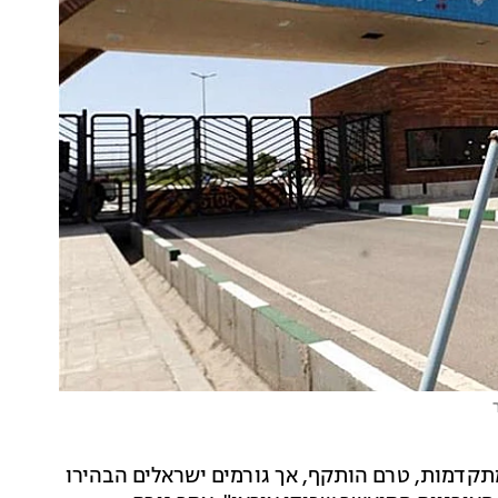
תקדמות, טרם הותקף, אך גורמים ישראלים הבהירו