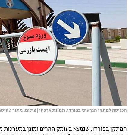
הכניסה למתקן הגרעיני בפורדו. תמונת ארכיון | צילום: מתוך טוויטר
המתקן בפורדו, שנמצא בעומק ההרים ומוגן במערכות מ