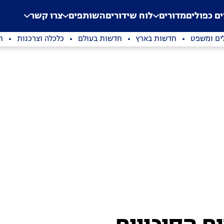
.
Application error: a clien
ים כפולים
מדורים
לוח שידורים
השותפים
צרו קשר
ים ומשפט
חדשות בארץ
חדשות בעולם
כלכלה וצרכנות
ת