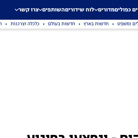
.
Application error: a clien
ים כפולים
מדורים
לוח שידורים
השותפים
צרו קשר
ים ומשפט
חדשות בארץ
חדשות בעולם
כלכלה וצרכנות
ת