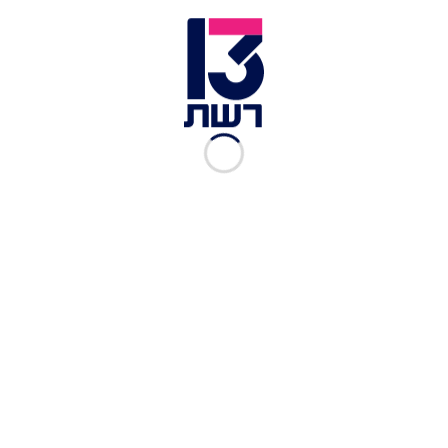
לפיזור הפגנות ובירי לאוויר בהתאם להוראות הפתיחה
באש, וההתקהלות פוזרה. צה"ל מגנה בכל תוקף
אלימות פיזית ומילולית כלפי משרתיו ורואה אירועים
מסוג זה בחומרה רבה".