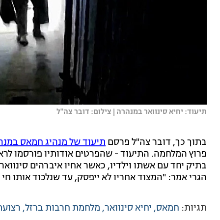
תיעוד: יחיא סינוואר במנהרה | צילום: דובר צה"ל
בתוך כך, דובר צה"ל פרסם
תיעוד של מנהיג חמאס במנהרה בח'אן
בתיק יחד עם אשתו וילדיו, כאשר אחיו איברהים סינוואר
הגרי אמר: "המצוד אחריו לא ייפסק, עד שנלכוד אותו חי א
תגיות:
חמאס
יחיא סינוואר
מלחמת חרבות ברזל
רצועת