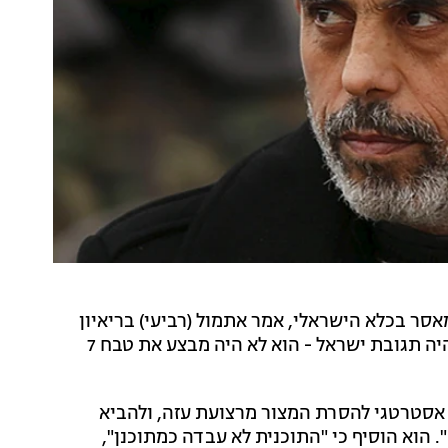
אסר בכלא הישראלי, אמר אתמול (רביעי) בריאיון
לרשת "סקיי" כי אם מנהיג חמאס בעזה "היה יודע שזו תהיה תגובת ישראל - הוא לא היה מבצע את טבח 7
 אסטרטגי להסרת המצור מרצועת עזה, ולהביא
. הוא הוסיף כי "התוכנית לא עבדה כמתוכנן",