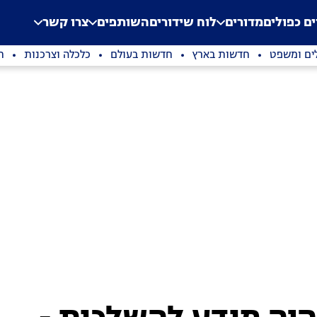
.
Application error: a clien
ים כפולים
מדורים
לוח שידורים
השותפים
צרו קשר
ים ומשפט
חדשות בארץ
חדשות בעולם
כלכלה וצרכנות
ת