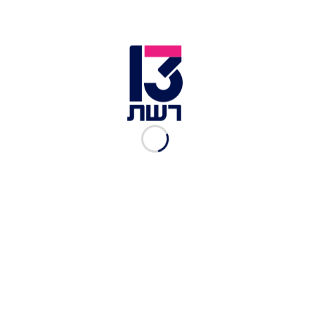
ביטחון מידע חמורות. החקירה תוסיף להתנהל
במקצועיות ובענייניות. אני מגבה את גופי אכיפת
החוק בצה״ל אשר פועלים על פי הדין לבירור חשדות,
כנדרש".
הרמטכ"ל אייל זמיר בכותל המערבי | צילום: יונתן זינדל, פלאש 90