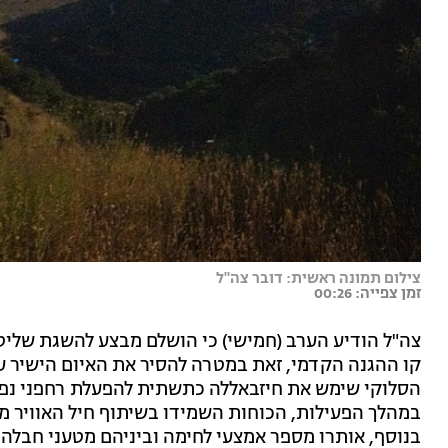
צילום תמונה ראשית: דובר צה"ל
זמן צפייה: 00:26
צה"ל הודיע הערב (חמישי) כי הושלם מבצע להשגת שליט
קו ההגנה הקדמי, זאת במטרה להסיר את האיום הישיר על
הסלוקי שימש את חיזבאללה כתשתית להפעלת רחפני נפץ ו
בנוסף, אותרו מספר אמצעי לחימה וביניהם מטעני חבלה, ט