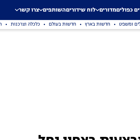
.
Application error: a clien
ים כפולים
מדורים
לוח שידורים
השותפים
צרו קשר
ים ומשפט
חדשות בארץ
חדשות בעולם
כלכלה וצרכנות
ת