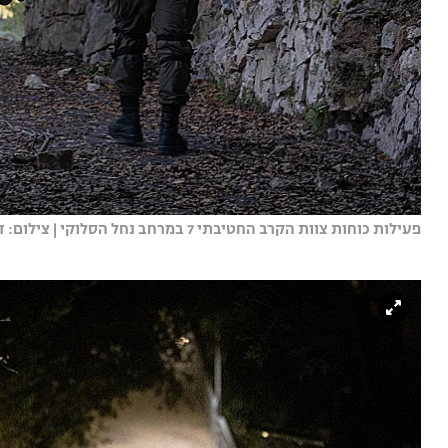
פעילות כוחות צוות הקרב החטיבתי 7 במרחב נחל הסלוקי | צילום: דובר צה"ל