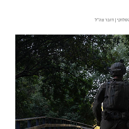
לוקי | דובר צה"ל