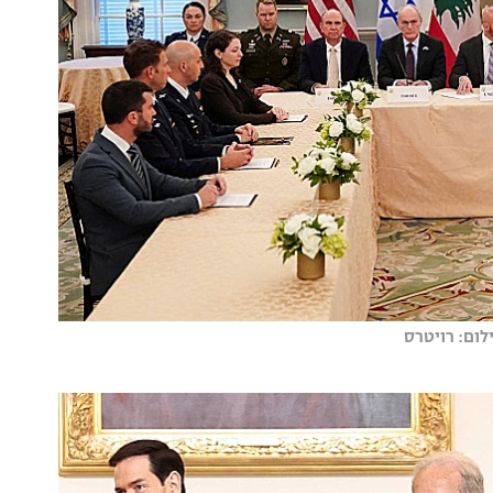
לום: רויטרס