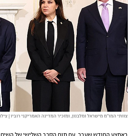
צוותי המו"מ מישראל ומלבנון, ומזכיר המדינה האמריקני רוביו | צילו
באמצע החודש שעבר, עם תום הסבב השלישי של השיחות,