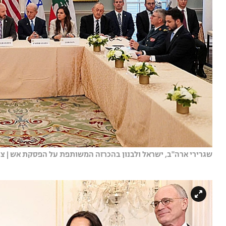
שגרירי ארה"ב, ישראל ולבנון בהכרזה המשותפת על הפסקת אש | צי