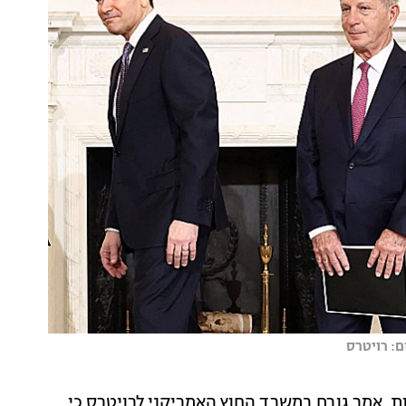
ם: רויטרס
 אמר גורם במשרד החוץ האמריקני לרויטרס כי