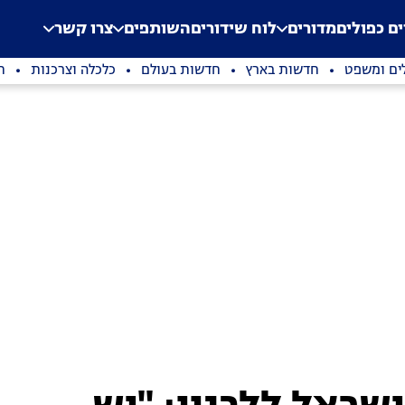
.
Application error: a clien
ים כפולים
מדורים
לוח שידורים
השותפים
צרו קשר
ים ומשפט
חדשות בארץ
חדשות בעולם
כלכלה וצרכנות
ת