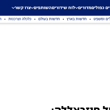
.
Application error: a clien
ים כפולים
מדורים
לוח שידורים
השותפים
צרו קשר
ים ומשפט
חדשות בארץ
חדשות בעולם
כלכלה וצרכנות
ת