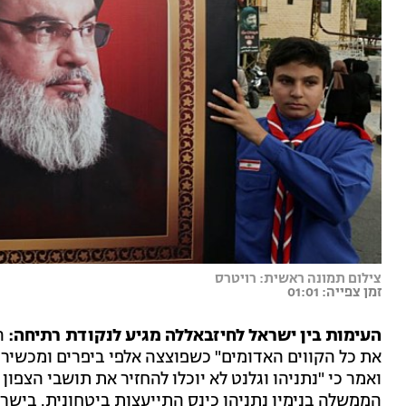
צילום תמונה ראשית: רויטרס
זמן צפייה: 01:01
העימות בין ישראל לחיזבאללה מגיע לנקודת רתיחה:
ה
את כל הקווים האדומים" כשפוצצה אלפי ביפרים ומכשירי ק
ואמר כי "נתניהו וגלנט לא יוכלו להחזיר את תושבי הצפ
הממשלה בנימין נתניהו כינס התייעצות ביטחונית. בישרא