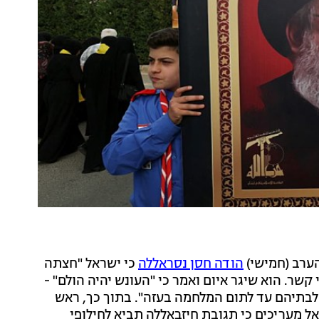
ערב (חמישי)
הודה חסן נסראללה
כי ישראל "חצתה
שר. הוא שיגר איום ואמר כי "העונש יהיה הולם" -
ון לבתיהם עד לתום המלחמה בעזה". בתוך כך, ראש
ל מעריכים כי תגובת חיזבאללה תביא לחילופי