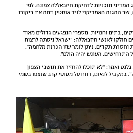
המדיני תוכניות לדחיקת חיזבאללה צפונה. לפי
 שר ההגנה האמריקני לויד אוסטין דחה את ביקורו
ים, בתים וחנויות. מספרי הנפגעים גדולים מאוד
 הזמן". לדברי נסראללה, יותר מ-4,000 ביפרים חולקו לאנשי חיזבאללה: "ישראל ניסתה לרצוח
ת וחסרת תקדים. ניתן לומר שזו הכרזת מלחמה".
כל התרחישים. העונש יהיה הולם".
לנט ואמר: "לא תוכלו להחזיר את תושבי הצפון
. במקביל לנאום, דווח על מטוסי קרב שנצפו בשמי