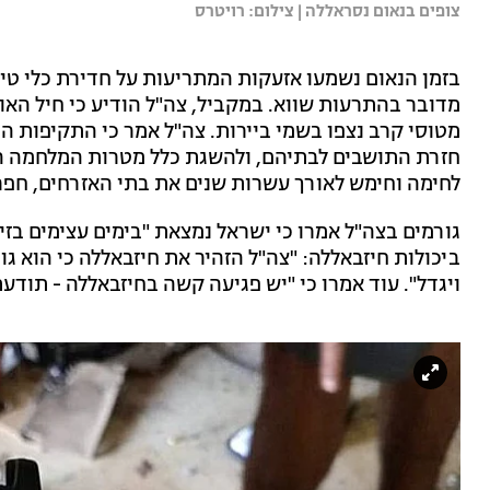
צופים בנאום נסראללה | צילום: רויטרס
בזמן הנאום נשמעו אזעקות המתריעות על חדירת כלי טיס 
מדובר בהתרעות שווא. במקביל, צה"ל הודיע כי חיל האוו
מטוסי קרב נצפו בשמי ביירות. צה"ל אמר כי התקיפות הנ
חזרת התושבים לבתיהם, ולהשגת כלל מטרות המלחמה הנ
לחימה וחימש לאורך עשרות שנים את בתי האזרחים, חפ
גורמים בצה"ל אמרו כי ישראל נמצאת "בימים עצימים בזיר
ביכולות חיזבאללה: "צה"ל הזהיר את חיזבאללה כי הוא ג
ויגדל". עוד אמרו כי "יש פגיעה קשה בחיזבאללה - תודע