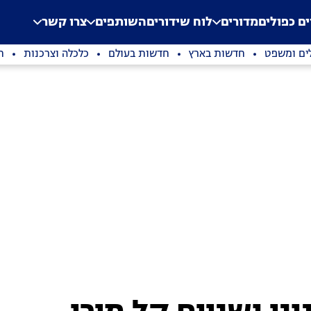
.
Application error: a clien
ים כפולים
מדורים
לוח שידורים
השותפים
צרו קשר
ים ומשפט
חדשות בארץ
חדשות בעולם
כלכלה וצרכנות
ת