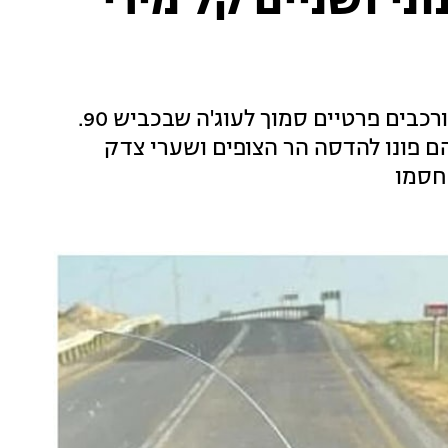
ני ושניים קל מירי
אש נפתחה לעבר אוטובוס שבו נסעו תלמידים ורכבים פרטיים סמוך לעוג'ה שבכביש 90.
וני, בן 21 ובן 13 במצב קל. הם פונו להדסה הר הצופים ושערי צדק
נחסמו