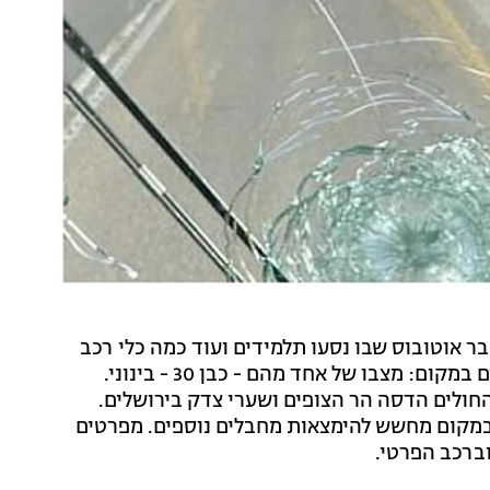
 אוטובוס שבו נסעו תלמידים ועוד כמה כלי רכב
סמוך לעוג'ה שבכביש 90. ממד"א נמסר כי שלושה פצועים במקום: מצבו של אחד מהם - כבן 30 - בינוני.
צעו קל. הם פונו לבתי החולים הדסה הר הצופים ושערי צדק בירושלים.
 במקום מחשש להימצאות מחבלים נוספים. מפרטים
וברכב הפרטי.