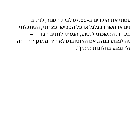
נהג אחד האוטובוסים שנפגעו מירי סיפר לחדשות 13: "אספתי את הילדים ב-07:00 לבית הספר, לנתיב
ם או משהו בגלגל או על הכביש. עצרתי, הסתכלתי
בסדר. המשכתי לנסוע, הגעתי לנתיב הגדוד –
ה לפגוע בנהג. אם האוטובוס לא היה ממוגן ירי – זה
י נפגע בחלונות מימין".