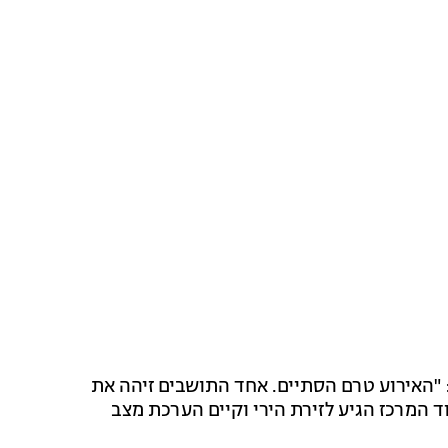
וד אלחייני, ראש מועצת בקעת הירדן, אמר לחדשות 13: "האירוע טרם הסתיים. אחד התושבים זיהה את
ד המרכז הגיע לזירת הירי וקיים הערכת מצב