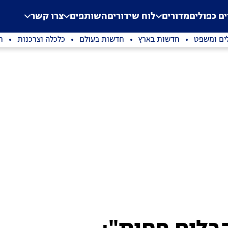
.
Application error: a clien
ים כפולים
מדורים
לוח שידורים
השותפים
צרו קשר
ים ומשפט
חדשות בארץ
חדשות בעולם
כלכלה וצרכנות
ת