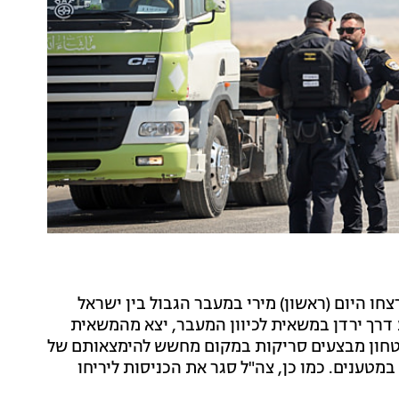
ה עובדי מסוף אלנבי כבני 50 נרצחו היום (ראשון) מירי במעבר הגבול בין ישראל
 דרך ירדן במשאית לכיוון המעבר, יצא מהמשאית
יטחון מבצעים סריקות במקום מחשש להימצאותם של
מטענים. כמו כן, צה"ל סגר את הכניסות ליריחו