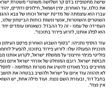
שישה מחטופינו בדם קר ושלושה משוטרי משטרת ישראל. ה
את כולנו, עד האחרון; ימין ושמאל, חילונים ודתיים, יה
עברו הוא עוצמתה של מדינת ישראל וכוחו של צבא ההגנה
השוטרים והשוטרות, אנשי ונשות כוחות הביטחון שלנו, ה
העמידה של עמנו - זה כל ההבדל. כשאנחנו עומדים יחד - א
הוא לפלג אותנו, לזרוע פירוד בתוכנו".
עוד הוסיף נתניהו: "בסוף השבוע האחרון פרסם העיתון
תוכנית הפעולה שלו: לזרוע פירוד בתוכנו, להפעיל לוחמ
פוליטי פנימי וחיצוני על ממשלת ישראל, לקרוע אותנו 
תבוסת ישראל. רובם המוחלט של אזרחי ישראל אינם נופ
מחויבים בכל מאודנו להשיג את מטרות המלחמה - לחסל 
לא תהווה עוד איום על ישראל ולהשיב בבטחה את תושבינו
בחבל דוד, ובעזרת השם ננצח. ועוד מילה אחת, יש השואל
אין נצח".