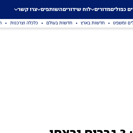
.
Application error: a clien
ים כפולים
מדורים
לוח שידורים
השותפים
צרו קשר
ים ומשפט
חדשות בארץ
חדשות בעולם
כלכלה וצרכנות
ת