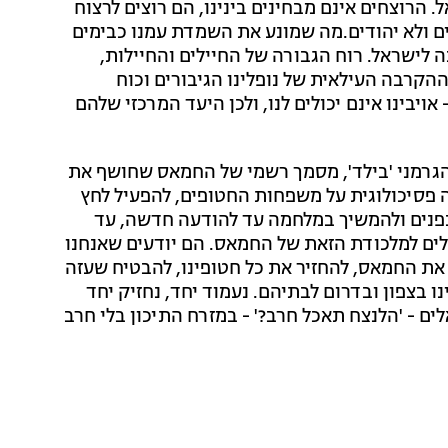
רוצחים אינם מבחינים בינינו, הם רוצים לרצוח
ודים ולא יהודים.מה שמונע את השמדת עמנו כבימים
 לישראל. רוח הגבורה של החיילים והחיילות,
הקרבה העילאית של נופלינו הגיבורים וכוח
ויבינו אינם יכולים לנו, ולכן היעד המרכזי שלהם
 הגרמני 'בילד', מסמך רשמי של החמאס שחושף את
ה פסיכולוגית על משפחות החטופים, להפעיל לחץ
מבפנים ולהמשיך במלחמה עד להודעה חדשה, עד
לים למלכודת הזאת של החמאס. הם יודעים שאנחנו
את החמאס, להחזיר את כל חטופינו, להבטיח שעזה
 בצפון ובדרום לבתיהם. נעמוד יחד, נחזיק יחד
ים - 'הלנצח תאכל חרב?' - במזרח התיכון בלי חרב