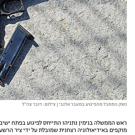
נשק המחבל מהפיגוע במעבר אלנבי | צילום: דובר צה"ל
ראש הממשלה בנימין נתניהו התייחס לפיגוע בפתח ישיב
מוקפים באידיאולוגיה רצחנית שמובלת על ידי ציר הרשע