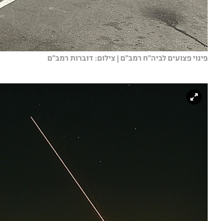
פינוי פצועים לביה"ח רמב"ם | צילום: דוברות רמב"ם