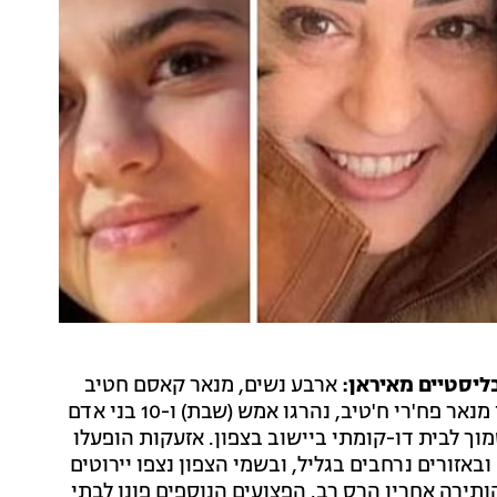
ליסטיים מאיראן:
ארבע נשים, מנאר קאסם חטיב
ושתי בנותיה שד'א וחלא ח'טיב, יחד עם קרובת משפחתן מנאר פח'רי ח'טיב, נהרגו אמש (שבת) ו-10 בני אדם
מוך לבית דו-קומתי ביישוב בצפון. אזעקות הופעלו
בים בסביבה ובאזורים נרחבים בגליל, ובשמי הצפון נצפו יירוטים
ותירה אחריו הרס רב. הפצועים הנוספים פונו לבתי