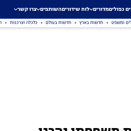
.
Application error: a clien
ים כפולים
מדורים
לוח שידורים
השותפים
צרו קשר
ים ומשפט
חדשות בארץ
חדשות בעולם
כלכלה וצרכנות
ת