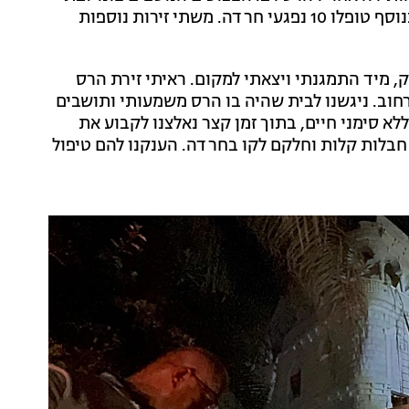
החולים רמב"ם, בני ציון והמרכז הרפואי לגליל בנהריה. בנוסף טופלו 10 נפגעי חרדה. משתי זירות נוספות
, מיד התמגנתי ויצאתי למקום. ראיתי זירת הרס
מולה ברחוב. ניגשנו לבית שהיה בו הרס משמעותי ותושבים
יא מחוסרת הכרה וללא סימני חיים, בתוך זמן קצר נאלצנו לקבוע את
חבלות קלות וחלקם לקו בחרדה. הענקנו להם טיפול