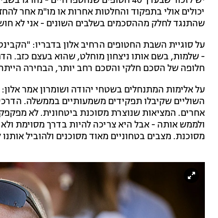
יש לזכור שבערך 40 חטופים שנחטפו חיים - נ
יכולים אולי בתפקוד והחלטות אחרות או מו"מ אחר להחזי
שהתנגד לחלק מההסכמים בשלבים השונים - אני לא חוש
על סוגיית השבת החטופים הרחיב אלון בדבריו: "הקבינ
- שלמות, בשם אותו ניצחון מוחלט, שהוא בעצם כזב. הד
חלופה של הסכם חלקי והסכם רחב יותר, הבחירה הייתה
על אלימות המתנחלים בשטחי יהודה ושומרון אמר אלון: 
השוליים שקיבלו תפקידים משמעותיים בממשלה. הדרכים נ
אחרים. המציאות שנוצרת מסוכנת ביטחונית. לא מפקפק
ולממש אותה - אבל היא צריכה להיות בדרך מסוימת ולא 
מסוכנת. מצבים בטחוניים מאוד מסוכנים ולהוביל אותנו 