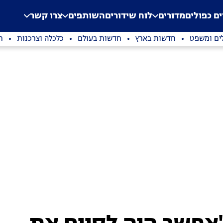
.
Application error: a clien
ים כפולים
מדורים
לוח שידורים
השותפים
צרו קשר
ים ומשפט
חדשות בארץ
חדשות בעולם
כלכלה וצרכנות
ת