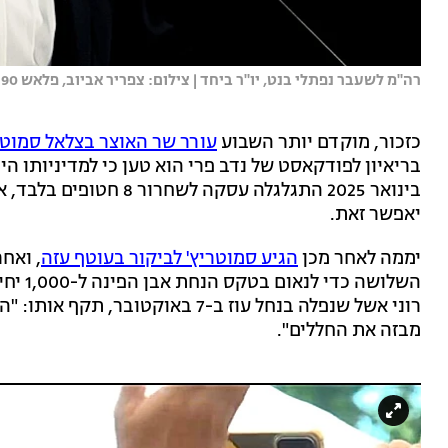
רה"מ לשעבר נפתלי בנט, יו"ר ביחד | צילום: צפריר אביוב, פלאש 90
כזכור, מוקדם יותר השבוע
עורר שר האוצר בצלאל סמוטר
בריאיון לפודקאסט של נדב פרי הוא טען כי למדיניותו ה
בינואר 2025 התגלגלה עסקה
יאפשר זאת.
יממה לאחר מכן
הגיע סמוטריץ' לביקור בעוטף עזה
, ואחר
השלושה
רוני אשל שנפלה בנחל עוז ב-7 באוק
מבזה את החללים".