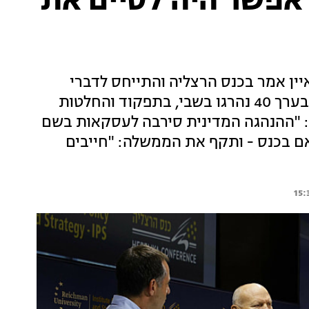
 "אפשר היה לסיים את
ן אמר בכנס הרצליה והתייחס לדברי
סמוטריץ' על החזרת כל החטופים: "יש לזכור שבערך 40 נהרגו בשבי, בתפקוד והחלטות
: "ההנהגה המדינית סירבה לעסקאות בשם
אם בכנס - ותקף את הממשלה: "חייבים