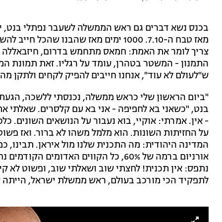
בכנס נשא דברים גם ראש הממשלה לשעבר נפתלי בנט, יו"
מאז טבח ה-7.10. 1000 ימים מאז שהבנו ש
צריך לומר את האמת: חמאס מתחמש בדרום, חיזבאללה מת
התמנון - המשטר בטהרן, עומד על רגליו. זאת תמונת המ
ש"לעולם לא עוד", אנחנו חייבים להפיק לקחים ולתקן מהי
"ביום הראשון שלי כראש ממשלה, נכנסתי ללשכה, הגעתי 
בנט, "כשאני בא לחפיפה - אני בא עם קלסרים. שאלתי את
- אין. אמרתי: אוקיי, בוא נעבור על הנושאים השונים. כלכ
על החזיתות השונות. הוא מלמל משהו לא ברור. ואז פש
המדינה היהודית: מה התכנית שלנו מול איראן. תבינו, 
אורניום ברמה של 60%, כל הקווים האדומים
נתפס: אין תכנית! לחצתי שוב ושאלתי שוב, ופשוט לא קי
לתפקיד הכי מורכב בעולם, ראש ממשלת ישראל, הייתה עש