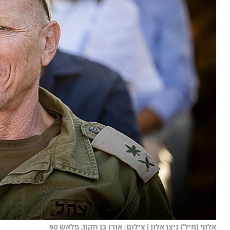
אלוף (מיל') ניצן אלון | צילום: אורן בן חקון, פלאש 90