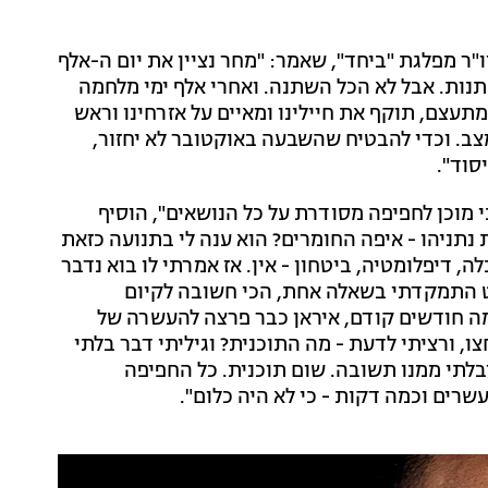
ר מפלגת "ביחד", שאמר: "מחר נציין את יום ה-אלף
הכל חייב להשתנות. אבל לא הכל השתנה. ואחרי אלף ימי מלחמה
עצם, תוקף את חיילינו ומאיים על אזרחינו וראש
צב. וכדי להבטיח שהשבעה באוקטובר לא יחזור,
סוד".
מוכן לחפיפה מסודרת על כל הנושאים", הוסיף
 נתניהו - איפה החומרים? הוא ענה לי בתנועה כזאת
לה, דיפלומטיה, ביטחון - אין. אז אמרתי לו בוא נדבר
וט התמקדתי בשאלה אחת, הכי חשובה לקיום
כמה חודשים קודם, איראן כבר פרצה להעשרה של
 הקודמים נחצו, ורציתי לדעת - מה התוכנית? וגיליתי דבר בלתי
בלתי ממנו תשובה. שום תוכנית. כל החפיפה
רים וכמה דקות - כי לא היה כלום".