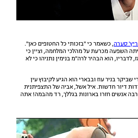
יץ' סערה
, כשאמר כי "בזכותי כל החטופים כאן".
ייתה השפעה מכרעת על מהלכי המלחמה, וציין כי
 לשחרור 8 חטופים בלבד, אז, לדבריו, הוא הבהיר לרה"מ בנימין נתניהו כי לא
י שביקר בניר עוז ובבארי הוא הגיע לקיבוץ עין
 כדי לנאום בטקס הנחת אבן הפינה ל-1,000 יחידות דיור חדשות. איל אשל, אביה של התצפיתנית
טובר, תקף אותו: "הרבה אנשים חזרו בארונות בגללך, רד מהבמה! אתה