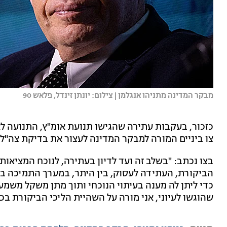
מבקר המדינה מתניהו אנגלמן | צילום: יונתן זינדל, פלאש 90
כזכור, בעקבות עתירה שהגישו תנועת אומ"ץ, התנועה לא
צו ביניים המורה למבקר המדינה לעצור את בדיקת צה"ל על מחדל 7
בצו נכתב: "בשלב זה ועד לדיון בעתירה, לנוכח המציאו
הביקורת, העתידה לעסוק, בין היתר, במערך התמיכה בל
כדי ליתן לה מענה בעיתוי הנוכחי ותוך מתן משקל משמע
שהוגשו לעיוני, אני מורה על השהיית הליכי הביקורת בכ