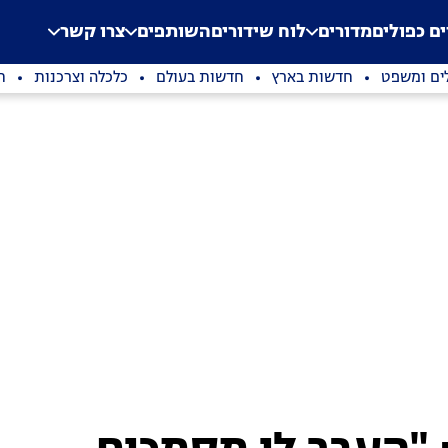
.
Application error: a clien
ים כפולים
מדורים
לוח שידורים
השותפים
צרו קשר
ים ומשפט
חדשות בארץ
חדשות בעולם
כלכלה וצרכנות
ת