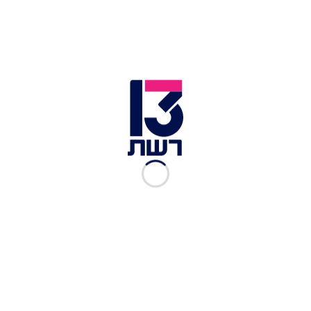
מהיישוב הסמוך והגענו במהירות למקום. ראינו בצד
הכביש רכב פרטי עם סימני ירי. בתוך הרכב הייתה
נהגת הרכב, אישה בשנות ה-30 לחייה, כשהיא
מחוסרת הכרה עם פציעות קשות מירי. במושב שליד
הנהג היה גבר כבן 40 בהכרה מלאה - שגם הוא סבל
מפצעי ירי. הוא ניסה לטפל בפצועה שלידו וניסה
לעצור לה דימומים. הוצאנו את שניהם מהרכב והענקנו
להם טיפול רפואי, את האישה העלנו לניידת טיפול
נמרץ ופינינו אותה לבית החולים תוך כדי פעולות
החייאה כשמצבה אנוש".