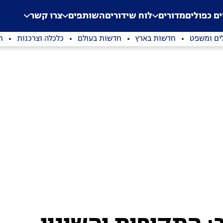
.
Application error: a clien
ים כפולים
מדורים
לוח שידורים
השותפים
צרו קשר
ים ומשפט
חדשות בארץ
חדשות בעולם
כלכלה וצרכנות
ת