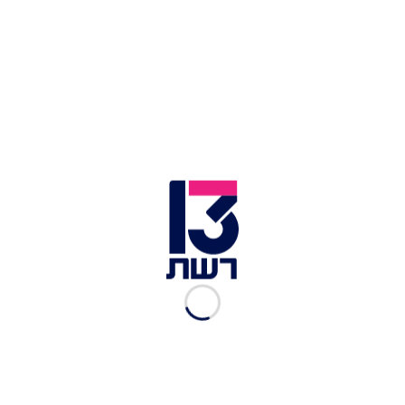
לשלום היא דרך משא ומתן וזה מתחיל בהפסקת אש,
שחרור כל החטופים והכנסה של סיוע הומניטרי
לרצועה. עלינו להמשיך בתהליך להכרה בשתי
מדינות".
ראש ממשלת קטר מוחמד אאל ת'אני בישיבת החירום של האו"ם
בניו יורק | צילום: רויטרס