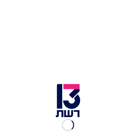
פיצוצים בדוחה, בירת קטר | צילום: רויטרס
אחרי הגינויים הרבים שהגיעו אתמול מהעולם הערבי,
גם קנצלר גרמניה פרידריך מרץ גינה: "הפגיעה