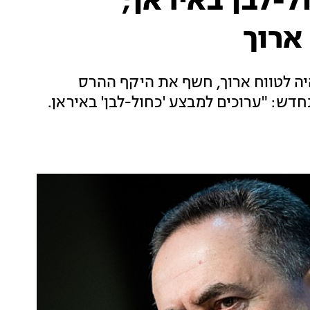
ל-לבן באיראן;
ארוך
יה לטווח ארוך, חשף את היקף ההרס
דש: "ערוכים למבצע 'כחול-לבן' באיראן.