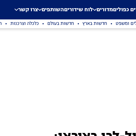
.
Application error: a clien
ים כפולים
מדורים
לוח שידורים
השותפים
צרו קשר
ים ומשפט
חדשות בארץ
חדשות בעולם
כלכלה וצרכנות
ת