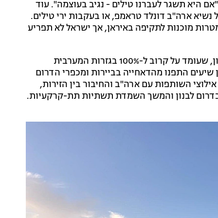
אם היא תשגר לעברנו טילים - נגיב בעוצמה". עוד
נשיא ארה"ב דונלד טראמפ, או בעקבות ירי טילים.
ן מטרות מוכנות לתקיפה באיראן, אך ישראל לא תפריע
שר הביטחון פירט את היקף ההרס בכפרי קו המגע בלבנון, שעומד על קרוב ל-100% בגזרות המערבית
ועל 73% בגזרה המזרחית. לדבריו, כ-1.3 מיליון שיעים התפנו מהדאחייה בביירות ומכפרי הדרום
אילוצי השותפות עם ארה"ב והחיבור בין הזירות,
בדרום לבנון והמשך השמדת תשתיות תת-קרקעיות.