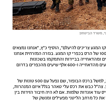
ני, משרד הביטחון
המגע צריכים להיעלם", הוסיף כ"ץ, "אנחנו נמצאים
היום במצב שבגזרה המערבית ובגזרה המרכזית כמעט 100% של הרס בכפרי קו המגע. בגזרה המזרחית אנחנו
 מהכפרים ומהדאחייה בביירות והתמקמו בשכונות
וביישובים של דרוזים ונוצרים. עד כה התפנו 700 אלף שיעים מהדאחייה ו-600 אלף שיעים מהכפרים בדרום
לדברי שר הביטחון, "יש לנו עוד מנהרות להשמיד ולפוצץ, למשל ברכס הבופור, שם נפעל עם 500 טונות של
. צה"ל כבש את רכס עלי טאהר בגלל איום המנהרות,
ס עוד אוגדות שלמות. אם לא היה חיבור הזירות בין
ז את כל מרחב הליטני מפעילים ומנשק של