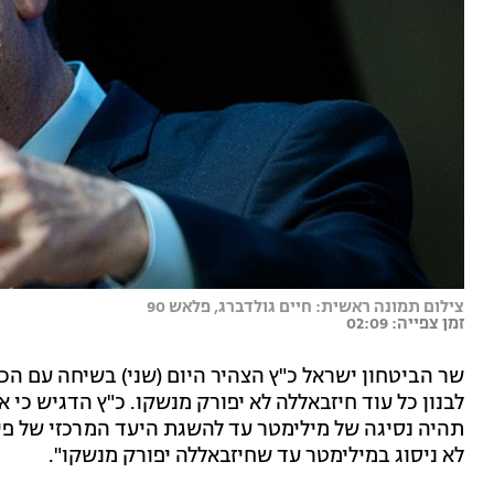
צילום תמונה ראשית: חיים גולדברג, פלאש 90
זמן צפייה: 02:09
שר הביטחון ישראל כ"ץ הצהיר היום (שני) בשיחה עם הכ
לבנון כל עוד חיזבאללה לא יפורק מנשקו. כ"ץ הדגיש כי 
תהיה נסיגה של מילימטר עד להשגת היעד המרכזי של פירו
לא ניסוג במילימטר עד שחיזבאללה יפורק מנשקו".