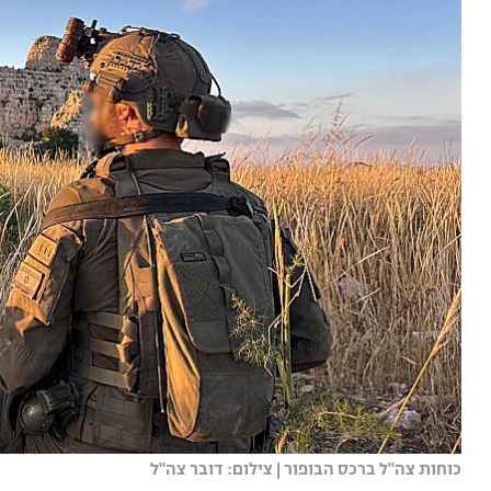
כוחות צה"ל ברכס הבופור | צילום: דובר צה"ל