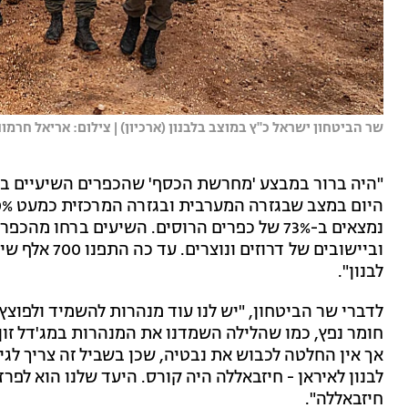
שר הביטחון ישראל כ"ץ במוצב בלבנון (ארכיון) | צילום: אריאל חרמו
"היה ברור במבצע 'מחרשת הכסף' שהכפרים השיעיים בקו 
נמצאים ב-73% של כפרים הרוסים. השיעים ברחו
לבנון".
חומר נפץ, כמו שהלילה השמדנו את המנהרות במג'דל זון
אך אין החלטה לכבוש את נבטיה, שכן בשביל זה צריך לגיי
לבנון לאיראן - חיזבאללה היה קורס. היעד שלנו הוא לפר
חיזבאללה".