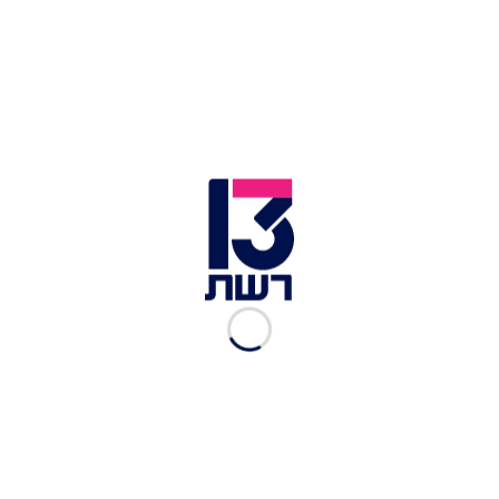
פראמדיק מד"א ישראל ליפשיץ סיפר: "ראינו את
הפצועים כשהם בהכרה מלאה וסובלים מפצעי ירי
בגופם. הם סיפרו לנו שהם נפגעו מירי חולף של רכב.
הענקנו להם טיפול רפואי ופינינו אותם בניידות טיפול
נמרץ של מד"א לבית החולים כשמצבם בינוני וקל.
בדקנו פצוע נוסף, שהיה בהכרה מלאה, עם חבלה קלה
מאוד ברגל".