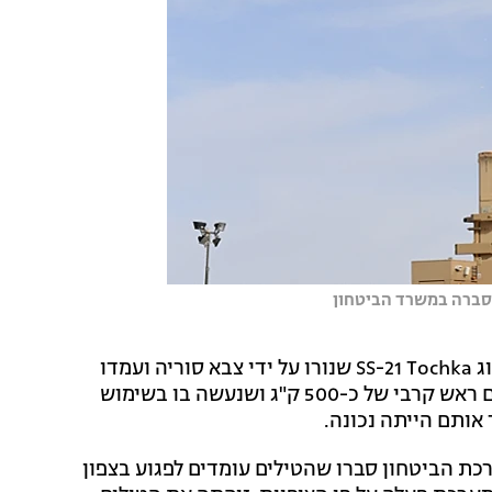
הסברה במשרד הביטחון
מתחקיר האירוע עולה כי הטיל שוגר לעבר שני טילים מסוג SS-21 Tochka שנורו על ידי צבא סוריה ועמדו
ליפול בישראל. מדובר בטיל לטווח של כ-100 קילומטר עם ראש קרבי של כ-500 ק"ג ושנעשה בו בשימוש
אותם הייתה נכונה.
רכת הביטחון סברו שהטילים עומדים לפגוע בצפון