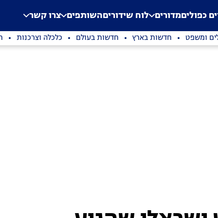
.
Application error: a clien
ים כפולים
מדורים
לוח שידורים
השותפים
צרו קשר
ים ומשפט
חדשות בארץ
חדשות בעולם
כלכלה וצרכנות
ת