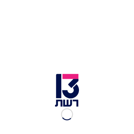
זירת הפגיעה בתל אביב | צילום: אבשלום ששוני, פלאש 90