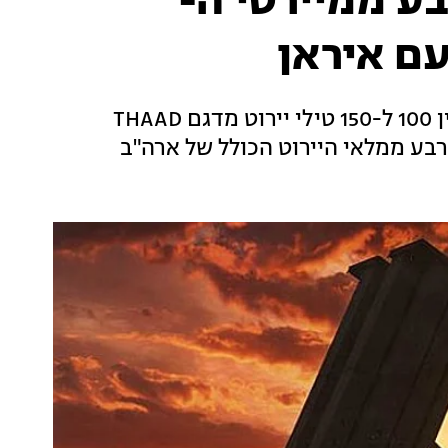
בע ממיירטי ה-
לפי מקורות ששוחחו עם CNN, ארה"ב שיגרה בין 100 ל-150 טילי יירוט מדגם THAAD
בע ממלאי היירוט הכולל של ארה"ב