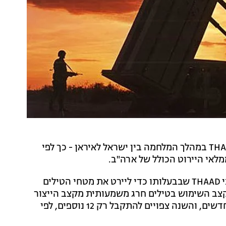
ארצות הברית שיגרה בין 100 ל-150 טילי יירוט מדגם THAAD במהלך המלחמה בין ישראל לאיראן - כך לפי
לפי הדיווח, צבא ארה"ב הפעיל שניים מתוך שבעת מערכי THAAD שבבעלותו כדי ליירט את מטחי הטילים
קצב השימוש בטילים חרג משמעותית מקצב הייצור
הקיים. כמו כן, בשנה שעברה נרכשו רק 11 טילי THAAD חדשים, והשנה צפויים להתקבל רק 12 נוספים, לפי