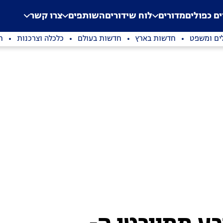
.
Application error: a clien
ים כפולים
מדורים
לוח שידורים
השותפים
צרו קשר
ים ומשפט
חדשות בארץ
חדשות בעולם
כלכלה וצרכנות
ת