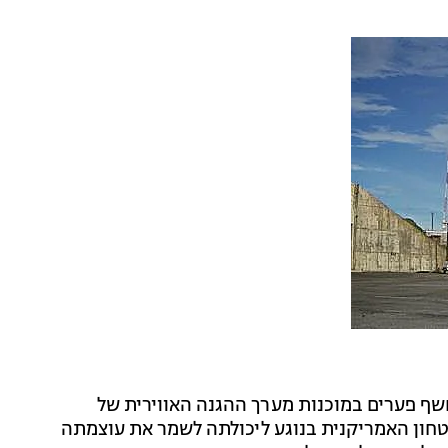
TH בתקופה כה קצרה חשף פערים במוכנות מערך ההגנה האווירית של
חון האמריקנית בנוגע ליכולתה לשמר את עוצמתה