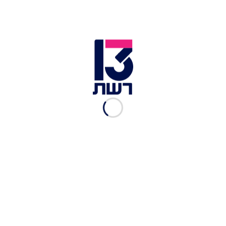
שאני יודע כי ישנם גורמים אחרים שרוצים להכניס
סיוע הומניטרי לעזה - אבקש מראש הממשלה נתניהו
לקיים דיון עקרוני בקבינט המדיני-ביטחוני ולהביא
להצבעה החלטה האם מדינת ישראל תשוב להכניס
סיוע לרצועת עזה בזמן שחטופינו במנהרות".
מחבלי חמאס חמושים בעזה | צילום: רויטרס