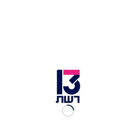
והמודיעיניים על מנת ללכוד את המחבלים". בהמשך,
הלוי גינה את אלימות קומץ המתנחלים נגד חיילי צה"ל
וכוחות הביטחון והוסיף: "צה"ל הוא האחראי על
הביטחון ביהודה ושומרון. גם אירועי הפורענות
החמורים בחווארה לאחר הפיגוע הקשה, יתוחקרו
לעומקם".