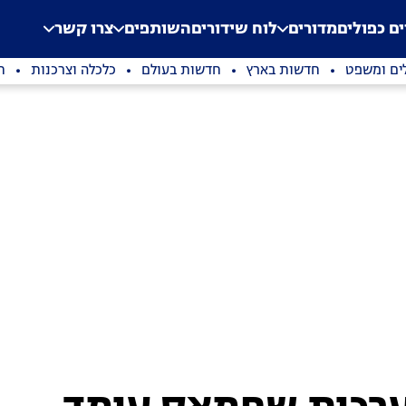
.
Application error: a clien
ים כפולים
מדורים
לוח שידורים
השותפים
צרו קשר
ים ומשפט
חדשות בארץ
חדשות בעולם
כלכלה וצרכנות
ת