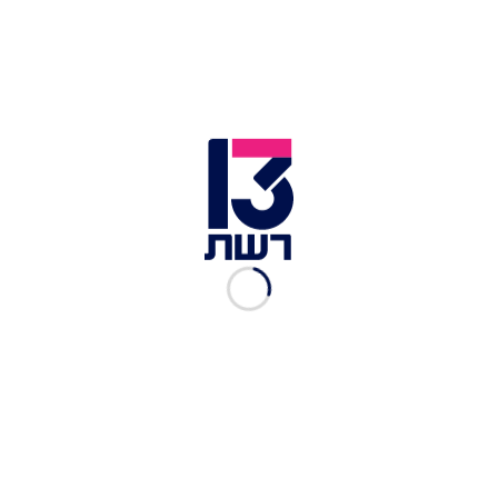
בהשתתפות המתפקדים
המתחסן המיליון מגיב לטענות: "לא רצחתי, שוחררתי
לפני 30 שנה"