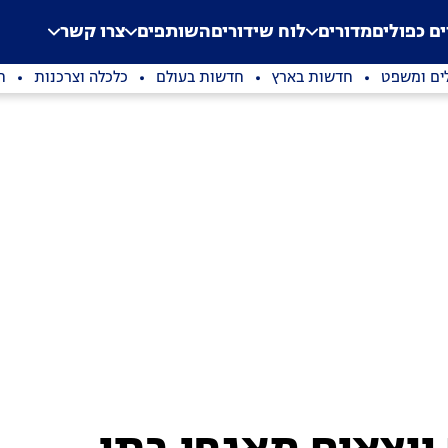
.
Application error: a clien
ים כפולים
מדורים
לוח שידורים
השותפים
צרו קשר
ים ומשפט
חדשות בארץ
חדשות בעולם
כלכלה וצרכנות
ת