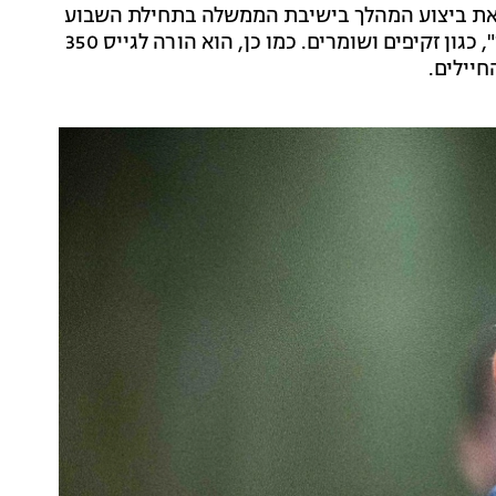
באוגוסט. בן גביר דרש את ביצוע המהלך בישיבת הממשלה בתחילת השבוע
- והורה על כך שהחיילים יעברו לבצע עבודות "מעגל שני", כגון זקיפים ושומרים. כמו כן, הוא הורה לגייס 350
יילים.