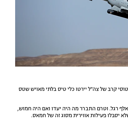
טוסי קרב של צה"ל יירטו כלי טיס בלתי מאויש שטס
לי הטיס המריא מדרום הרצועה, והוא טס בגובה של 12 אלף רגל. וטרם התברר מה היה יעדו ואם היה חמוש,