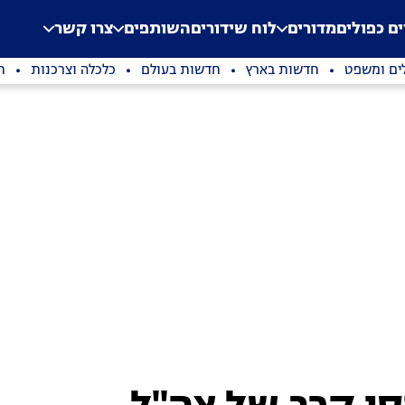
.
Application error: a clien
ים כפולים
מדורים
לוח שידורים
השותפים
צרו קשר
ים ומשפט
חדשות בארץ
חדשות בעולם
כלכלה וצרכנות
ת