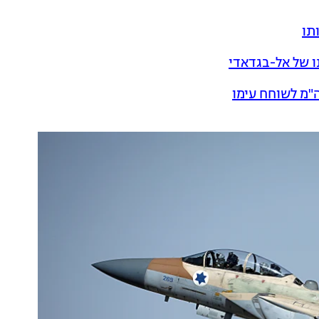
תו
"מ לשוחח עימו