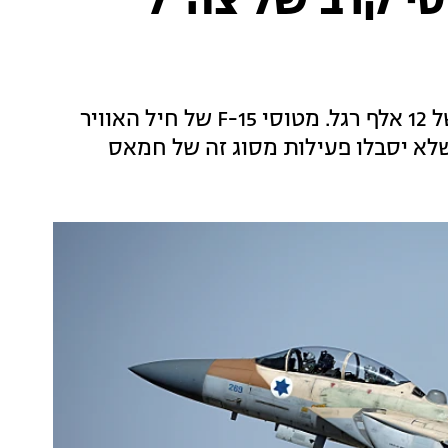
סי קרב של צה"ל
כלי הטיס המריא מדרום הרצועה, וטס בגובה של 12 אלף רגל. מטוסי F-15 של חיל האוויר
לא יסבלו פעילות מסוג זה של חמאס