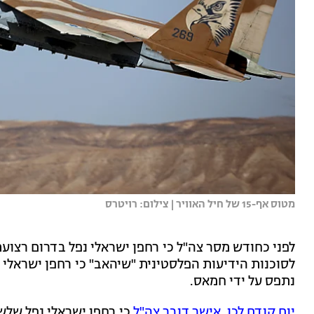
מטוס אף-15 של חיל האוויר | צילום: רויטרס
לפני כחודש מסר צה"ל כי רחפן ישראלי נפל בדרום רצועת
לסוכנות הידיעות הפלסטינית "שיהאב" כי רחפן ישראלי זע
נתפס על ידי חמאס.
יום קודם לכן, אישר דובר צה"ל
כי רחפן ישראלי נפל שלש