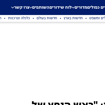
.
Application error: a clien
ים כפולים
מדורים
לוח שידורים
השותפים
צרו קשר
ים ומשפט
חדשות בארץ
חדשות בעולם
כלכלה וצרכנות
ת