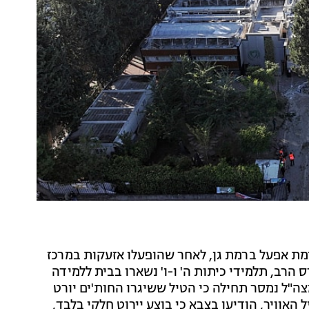
רמת אפעל ברמת גן, לאחר שהופעלו אזעקות במרכז
רב, תלמידי כיתות ה' ו-ו' נשארו בבית ללמידה
ה"ל נמסר תחילה כי הטיל ששיגרו החות'ים יורט
אוויר, הודיעו בצבא כי בוצע יירוט חלקי בלבד,