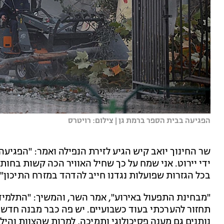
הפגיעה בבית הספר ברמת גן | צילום: רויטרס
שר החינוך יואב קיש הגיע לזירת הנפילה ואמר: "הפגיע
ידי יירוט. אני שמח על כך שחיל האוויר הכה קשות בחו
בכל הגזרות שפועלות נגדנו חייב להדהד במזרח התיכון".
"מבחינת התפעול באירוע", אמר השר, והמשיך: "התלמיד
תחזור להערכתי בעוד כשבועיים. יש פה כבר מבנה חדש ש
נותנים גם מענה פסיכולוגי ותמיכה, למרות שהצוות והיל