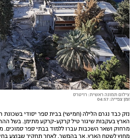
צילום תמונה ראשית: רויטרס
זמן צפייה: 04:57
נזק כבד נגרם הלילה (חמישי) בבית ספר יסודי בשכונת 
הארץ בעקבות שיגור טיל קרקע-קרקע מתימן. בשל ההרס ה
מרחוק ושאר השכבות עברו ללמוד בבתי ספר סמוכים. מצ
מחוץ לשטח הארץ, אך בהמשך, לאחר תחקיר שבוצע בחיל ה