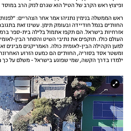
ופיצוץ ראש הקרב של הטיל הוא שגרם לנזק הרב במוסד ה
ראש הממשלה בנימין נתניהו אמר אחר הצהריים: "לפנות
החות׳ים בנמל חודיידה ובעומק תימן. עשינו זאת בתגוב
אזרחיות בישראל. הם תקפו אתמול בלילה בית-ספר ברמת 
העולם כולו. תוקפים את נתיבי השיט והסחר הבין-לאומיי
למען הקהילה הבין-לאומית כולה. האמריקנים מבינים זאת
ומשטר אסד בסוריה, החות׳ים הם כמעט הזרוע האחרונה 
ילמדו בדרך הקשה, שמי שפוגע בישראל - משלם על כך מ