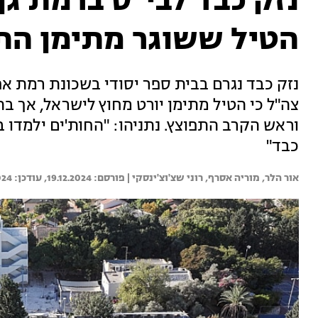
נזק כבד לבי"ס ברמת גן
הטיל ששוגר מתימן הת
נזק כבד נגרם בבית ספר יסודי בשכונת רמת אפ
צה"ל כי הטיל מתימן יורט מחוץ לישראל, אך בת
וראש הקרב התפוצץ. נתניהו: "החות'ים ילמדו
כבד"
אור הלר, 
מוריה אסרף, 
רוני שצ'וצ'ינסקי | 
19.12.2024
024