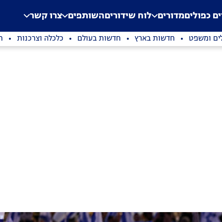
.
Application error: a clien
ים כפולים
מדורים
לוח שידורים
השותפים
צרו קשר
ים ומשפט
חדשות בארץ
חדשות בעולם
כלכלה וצרכנות
ת