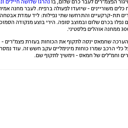
גור הפצמ"רים לעבר כרם שלום, בו
כלים משוריינים - שיועדו לפעולה ברפיח. לעבר מחנה אמית
 פצמ"רים ממשגרים תת-קרקעיים והתרחשו שתי נפילות: ליד עמדת אבטח
. 6 פצמ"רים נוספים נפלו בכרם שלום ובמוצב סופה. הירי בוצע מנקודה הסמוכ
 הערכה שחמאס ינסה לתקוף את הכוחות בעזרת פצמ"רים - ו
 על כלי הרכב שמרו כוחות מינימליים עקב חשש זה. עוד נמסר 
ים וחמ"לים של חמאס - וימשיך לתקוף שם.