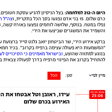
היום ה-212 למלחמה:
בצל הניסיון להניע עסקת חטופים, 
כרם שלום. 15 בני אדם נפגעו בסך הכל בתקרית, ו
צה"ל ה
נפלו במטח. בנוסף, שלושה לוחמים נפצעו באורח קשה, ו
והשמיד את המשגרים שביצעו את הירי.
ברקע אירוע הירי, שר הביטחון יואב גלנט סייר ברצועת ע
"המשמעות היא פעולה עצימה ברפיח בקרוב". בכיר חמ
בנוגע למתווה שהוצע,
ובישראל מאמינים כי הסיכויים ל
להתחיל בקרוב את הפינוי מרפיח בדרך לפעולה צבאית בא
מיין לפי
הכל
05.05.2024
עידו, ראובן וטל אבטחו את הט
23:06
האירוע בכרם שלום