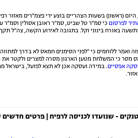
היום (ראשון) בשעות הצהריים בוצע ירי פצמ"רים מאזור רפי
תיר לפרסום
כי סמ"ר טל שביט, סמ"ר ראובן אסולין וסמ"ר ע
תשעה באורח בינוני וקל. בתגובה לאירוע הקשה, צה"ל תקף
זה ואמר ללוחמים כי "לפני הסימנים חמאס לא בדרך למתווה",
אס מסר כי המשלחת מטען הארגון מסרה למצרים ולקטר את
עסקה אפסיים
. במידה ועסקה אכן לא תצא לפועל, בישראל מת
זור.
נקים - שנועדו לכניסה לרפיח | פרטים חדשים 