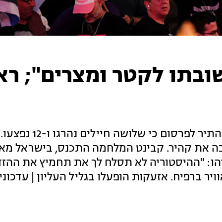
ובתו לקטר ומצרים"; ר
10 פצמ"רים נורו מרפיח לעבר כרם שלום, צה"ל התיר לפרסום כי 
את קהיר. קבינט המלחמה התכנס, בישראל מאמי
יהו: "ההיסטוריה לא תסלח לך את תחמיץ את ההז
יר ברפיח. אזעקות הופעלו בגליל העליון | עדכוני