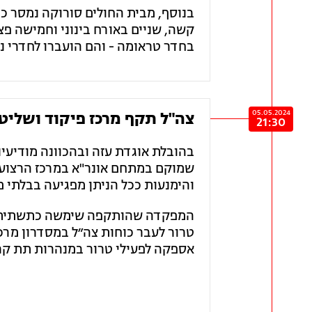
בנוסף, מבית החולים סורוקה נמסר כי
קשה, שניים באורח בינוני וחמישה פצ
בחדר טראומה - והם הועברו לחדרי ני
05.05.2024
צה"ל תקף מרכז פיקוד ושליט
21:30
בהובלת אוגדת עזה ובהכוונה מודיעינ
שמוקם במתחם אונר"א במרכז הרצועה
והימנעות ככל הניתן מפגיעה בבלתי מ
המפקדה שהותקפה שימשה כתשתית טר
טרור לעבר כוחות צה״ל במסדרון מרכז
אספקה לפעילי טרור במנהרות תת קר