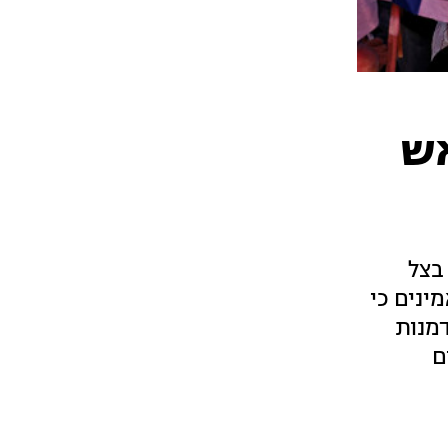
אש
שלושה חיילים נהרגו ו-12 נפצעו. בצל
נים כי
דמנות
ם