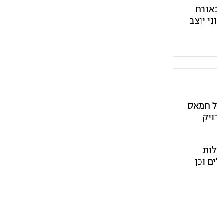
באורח
י יוצב
של חמאס
ויק
לות
ם וכן