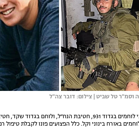
 וסמ"ר טל שביט | צילום: דובר צה"ל
כמו כן, באירוע נפצעו באורח קשה שני לוחמים בגדוד 931, חטיבת הנח״ל, ולוחם בגדוד שקד, 
חמים באורח בינוני וקל. כלל הפצועים פונו לקבלת טיפול רפ