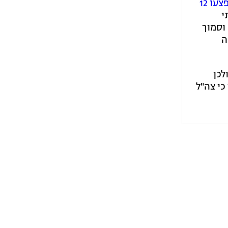
נהרגו שלושה חיילים ונפצעו 12
י
ה וסמוך
ה
לכן
כי צה"ל