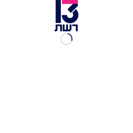
קטי פרי והשר בן גביר | צילום: יונתן זינדל, פלאש 90
בן גביר הודיע שלשום כי
החליט שלא להאריך את
כהונתה של פרי
, בשל "חוסר אמון מוחלט". אי-הארכת
כהונתה של רב-גונדר פרי נעשית בניגוד להסכמים
הקואליציוניים שנחתמו עם כניסתו של יו"ר המחנה
הממלכתי בני גנץ לממשלה בעקבות פרוץ המלחמה. על
פי ההסכמים, שנחתמו מול ראש הממשלה בנימין
נתניהו, כהונותיהם של בכירים בשירות הציבורי היו