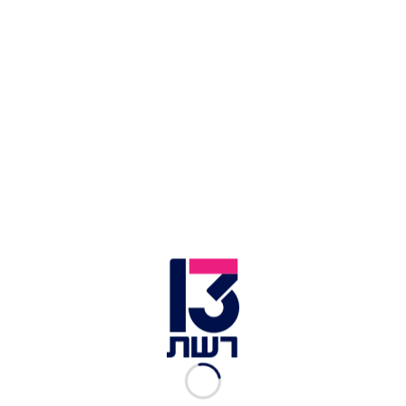
צילום תמונה ראשית: מרים אלסטר, פלאש 90
זמן צפייה: 01:39
ראש הממשלה בנימין נתניהו הבהיר אחר הצהריים
(רביעי) כי ממשלתו "לא תקדם שום חוק נגד הקהילה
הנוצרית". הדברים מגיעים ברקע הצעת "חוק המיסיון"
של ח"כ משה גפני (יהדות התורה), שתאסור על
פעולות מיסיונריות להמרת דת. הדבר עורר זעם בקרב
הקהילה האוונגליסטית בארצות הברית.
מוקדם יותר אמר גפני: "הצעת חוק המיסיון הונחה
כבכל תחילת כנסת ולא מקודמת בשלב זה, כך
שהעיסוק בה כעת הוא לא רלוונטי. הצעת החוק