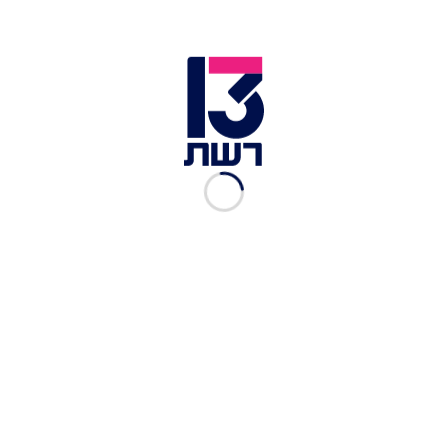
פגישת נתניהו וטראמפ בבית הלבן לקראת תכנית המאה | צילום:
חדשות 13
בנוסף, הבית הלבן יודע כי הפלסטינים ידחו את
התכנית על הסף אך מעוניין לאפשר להם מרחב לשנות
את דעתם במהלך הזמן. הבית הלבן מתכוון להבהיר
שלפלסטינים יש פרק זמן של כמה שנים לחזור לשולחן
המו"מ, מתוך מחשבה שאם טראמפ ינצח בבחירות
הפלסטינים יחשבו מסלול מחדש ויהיו מוכנים לדון על