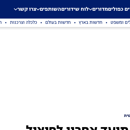
.
Application error: a clien
ים כפולים
מדורים
לוח שידורים
השותפים
צרו קשר
ים ומשפט
חדשות בארץ
חדשות בעולם
כלכלה וצרכנות
ת
ית