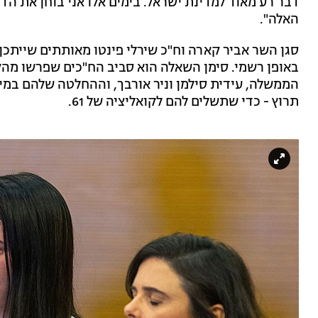
דבר רע מאוד למדינת ישראל. בימים אלו אני בוחן את ה
האלה".
סגן השר אביר קארה וח"כ שירלי פינטו מאותתים שייתכן כ
באופן רשמי. סימן השאלה הוא סביב הח"כים שפרשו מהקוא
הממשלה, עידית סילמן וניר אורבך, וההחלטה שלהם במי
תרוץ - כדי שתשלים להם לקואליציה של 61.