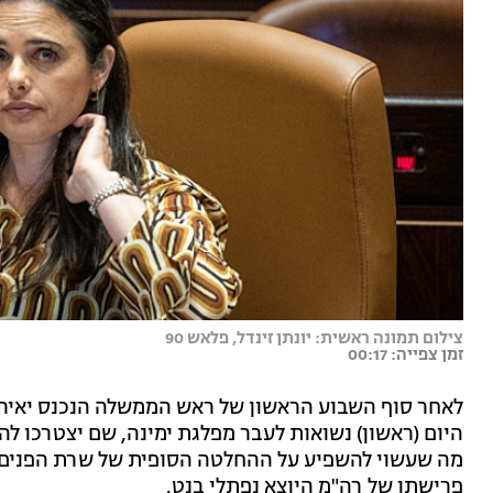
צילום תמונה ראשית: יונתן זינדל, פלאש 90
זמן צפייה: 00:17
לאחר סוף השבוע הראשון של ראש הממשלה הנכנס יאיר ל
היום (ראשון) נשואות לעבר מפלגת ימינה, שם יצטרכו 
מה שעשוי להשפיע על ההחלטה הסופית של שרת הפנים 
פרישתו של רה"מ היוצא נפתלי בנט.